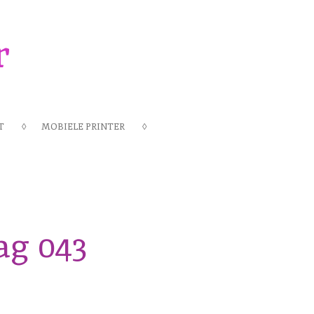
r
T
MOBIELE PRINTER
ag 043