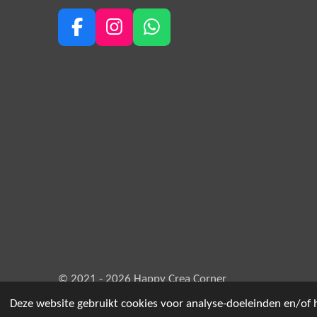
F
I
W
a
n
h
c
s
a
e
t
t
b
a
s
o
g
A
o
r
p
k
a
p
m
© 2021 - 2026 Happy Crea Corner
Deze website gebruikt cookies voor analyse-doeleinden en/of h