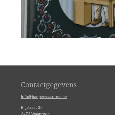
Contactgegevens
info@happycreacorner.be
Blijstraat 32
3473 Waanrode