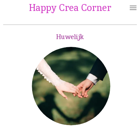
Happy Crea Corner
Ga
direct
naar
de
Huwelijk
hoofdinhoud