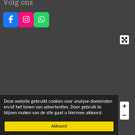
Volg ons
F
I
W
a
n
h
c
s
a
e
t
t
b
a
s
o
g
A
o
r
p
k
a
p
m
Deze website gebruikt cookies voor analyse-doeleinden
en/of het tonen van advertenties. Door gebruik te
blijven maken van de site gaat u hiermee akkoord.
© 2021 - 2026 Happy Crea Corner
Akkoord