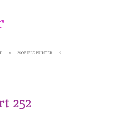
r
T
MOBIELE PRINTER
t 252