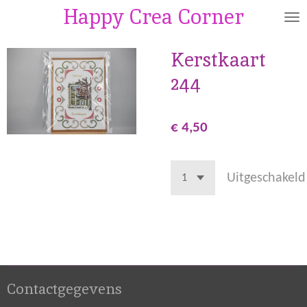
Happy Crea Corner
Ga
direct
naar
Kerstkaart
de
244
hoofdinhoud
€ 4,50
Uitgeschakeld
Contactgegevens