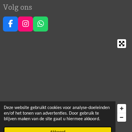
Volg ons
F
I
W
a
n
h
c
s
a
e
t
t
b
a
s
o
g
A
o
r
p
k
a
p
m
Deze website gebruikt cookies voor analyse-doeleinden
en/of het tonen van advertenties. Door gebruik te
blijven maken van de site gaat u hiermee akkoord.
© 2021 - 2026 Happy Crea Corner