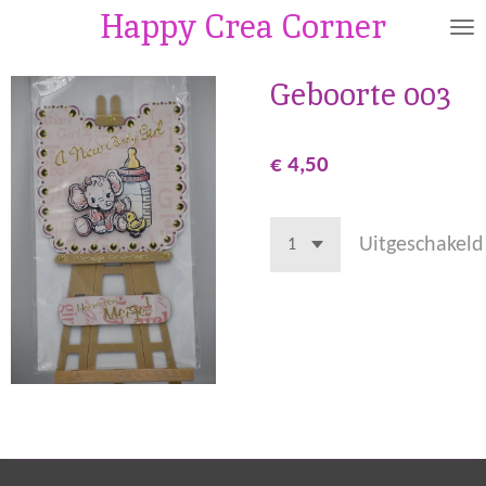
Happy Crea Corner
Ga
direct
naar
Geboorte 003
de
hoofdinhoud
€ 4,50
Uitgeschakeld