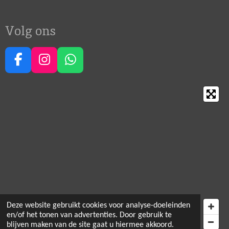
Volg ons
F
I
W
a
n
h
c
s
a
e
t
t
b
a
s
o
g
A
o
r
p
k
a
p
m
Deze website gebruikt cookies voor analyse-doeleinden
en/of het tonen van advertenties. Door gebruik te
blijven maken van de site gaat u hiermee akkoord.