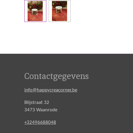
Contactgegevens
info@happycreacorner.be
Blijstraat 32
3473 Waanrode
+32496688048