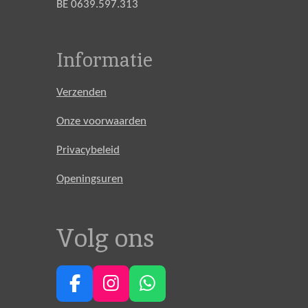
BE 0639.597.313
Informatie
Verzenden
Onze voorwaarden
Privacybeleid
Openingsuren
Volg ons
F
I
W