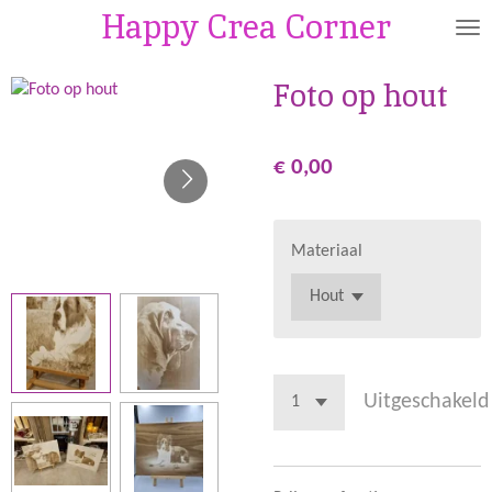
Happy Crea Corner
Ga
direct
naar
Foto op hout
de
hoofdinhoud
€ 0,00
Materiaal
Uitgeschakeld