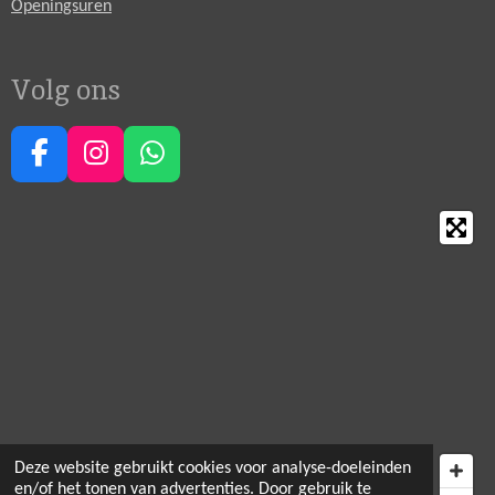
Openingsuren
Volg ons
F
I
W
a
n
h
c
s
a
e
t
t
b
a
s
o
g
A
o
r
p
k
a
p
m
Deze website gebruikt cookies voor analyse-doeleinden
en/of het tonen van advertenties. Door gebruik te