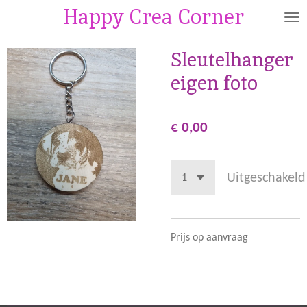
Happy Crea Corner
Ga
direct
naar
Sleutelhanger
de
eigen foto
hoofdinhoud
€ 0,00
Uitgeschakeld
Prijs op aanvraag