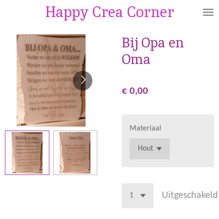
Happy Crea Corner
Ga
direct
naar
Bij Opa en
de
Oma
hoofdinhoud
€ 0,00
Materiaal
Uitgeschakeld