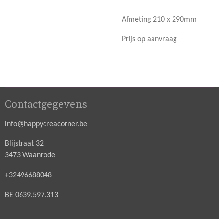
Afmeting 210 x 290mm
Prijs op aanvraag
Contactgegevens
info@happycreacorner.be
Blijstraat 32
3473 Waanrode
+32496688048
BE 0639.597.313