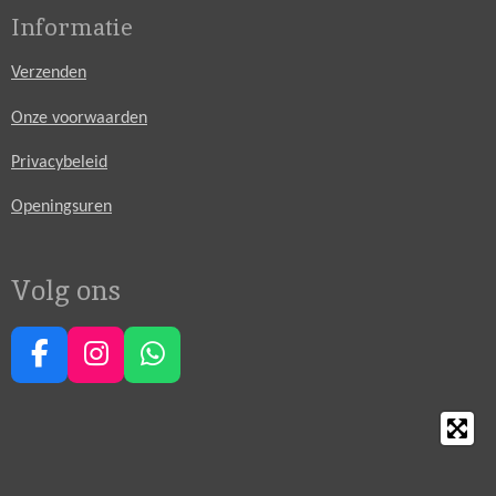
Informatie
Verzenden
Onze voorwaarden
Privacybeleid
Openingsuren
Volg ons
F
I
W
a
n
h
c
s
a
e
t
t
b
a
s