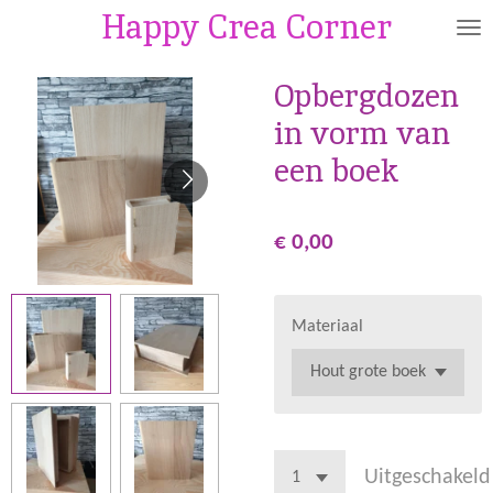
Happy Crea Corner
Ga
direct
naar
Opbergdozen
de
in vorm van
hoofdinhoud
een boek
€ 0,00
Materiaal
Uitgeschakeld