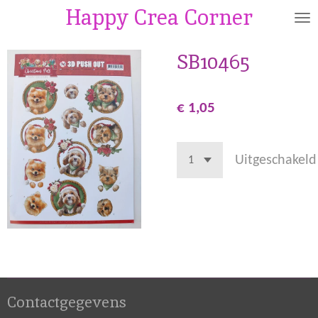
Happy Crea Corner
Ga
direct
naar
SB10465
de
hoofdinhoud
€ 1,05
Uitgeschakeld
Contactgegevens