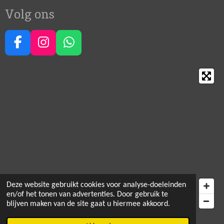
Volg ons
F
I
W
a
n
h
c
s
a
e
t
t
b
a
s
o
g
A
o
r
p
k
a
p
m
Deze website gebruikt cookies voor analyse-doeleinden
en/of het tonen van advertenties. Door gebruik te
blijven maken van de site gaat u hiermee akkoord.
© 2021 - 2026 Happy Crea Corner