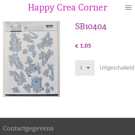
Happy Crea Corner
Ga
direct
naar
SB10404
de
hoofdinhoud
€ 1,05
Uitgeschakeld
Contactgegevens