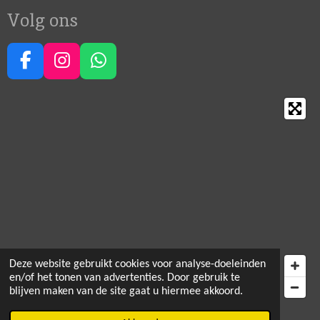
Volg ons
F
I
W
a
n
h
c
s
a
e
t
t
b
a
s
o
g
A
o
r
p
k
a
p
m
Deze website gebruikt cookies voor analyse-doeleinden
en/of het tonen van advertenties. Door gebruik te
blijven maken van de site gaat u hiermee akkoord.
© 2021 - 2026 Happy Crea Corner