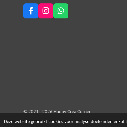
F
I
W
a
n
h
c
s
a
e
t
t
b
a
s
o
g
A
o
r
p
k
a
p
m
© 2021 - 2026 Happy Crea Corner
Deze website gebruikt cookies voor analyse-doeleinden en/of h