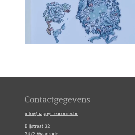
Contactgegevens
info@happycreacorner.be
Blijstraat 32
3473 Waanrode