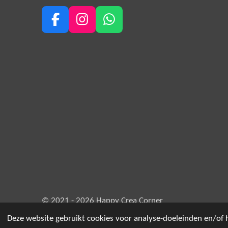
F
I
W
a
n
h
c
s
a
e
t
t
b
a
s
o
g
A
o
r
p
k
a
p
m
© 2021 - 2026 Happy Crea Corner
Deze website gebruikt cookies voor analyse-doeleinden en/of h