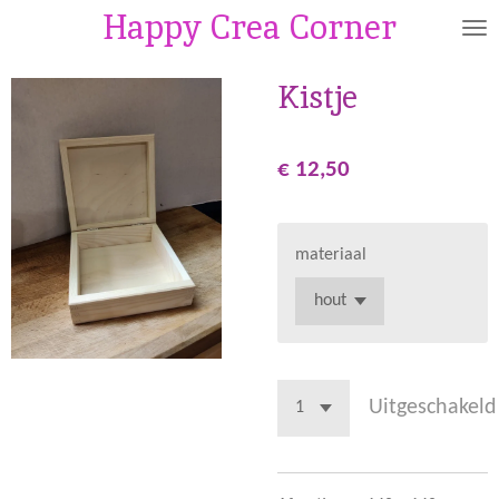
Happy Crea Corner
Ga
direct
naar
Kistje
de
hoofdinhoud
€ 12,50
materiaal
Uitgeschakeld