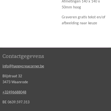
Afmetingen 140 x 140 x
50mm hoog
Graveren gratis tekst en/of
afbeelding naar keuze
Contactgegevens
info@happycreacorner.be
Blijstraat 32
3473 Waanrode
+32496688048
BE 0639.597.313