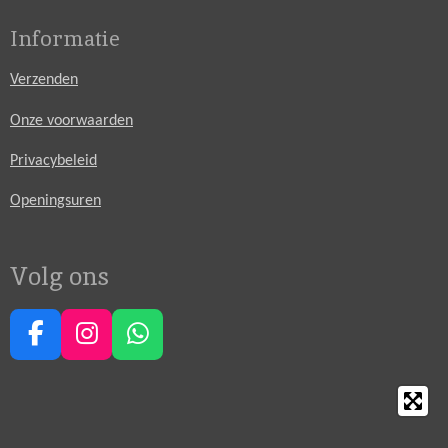
Informatie
Verzenden
Onze voorwaarden
Privacybeleid
Openingsuren
Volg ons
F
I
W
a
n
h
c
s
a
e
t
t
b
a
s