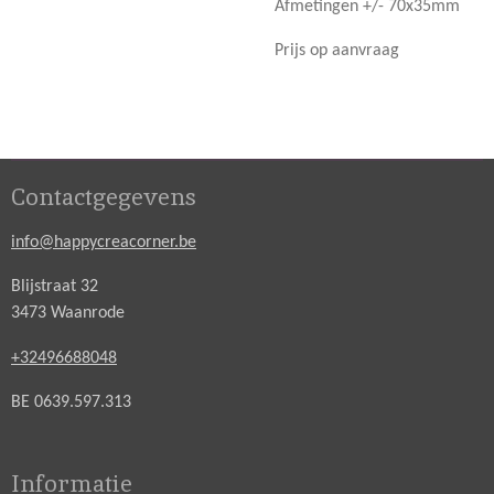
Afmetingen +/- 70x35mm
Prijs op aanvraag
Contactgegevens
info@happycreacorner.be
Blijstraat 32
3473 Waanrode
+32496688048
BE 0639.597.313
Informatie