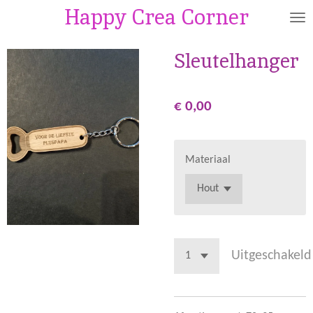
Happy Crea Corner
Ga
direct
naar
Sleutelhanger
de
hoofdinhoud
€ 0,00
Materiaal
Uitgeschakeld