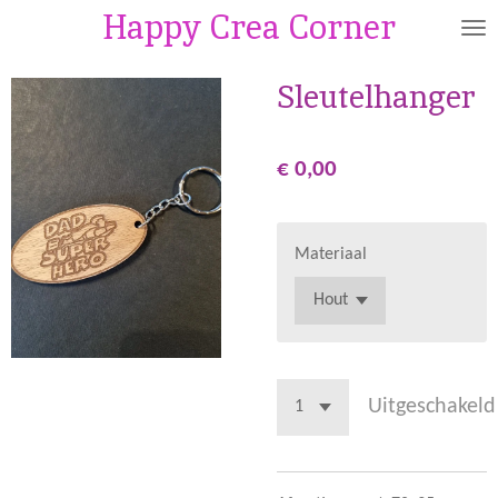
Happy Crea Corner
Ga
direct
naar
Sleutelhanger
de
hoofdinhoud
€ 0,00
Materiaal
Uitgeschakeld