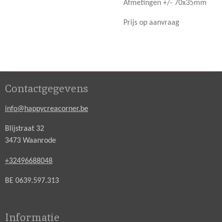
Afmetingen +/- 70x35mm
Prijs op aanvraag
Contactgegevens
info@happycreacorner.be
Blijstraat 32
3473 Waanrode
+32496688048
BE 0639.597.313
Informatie