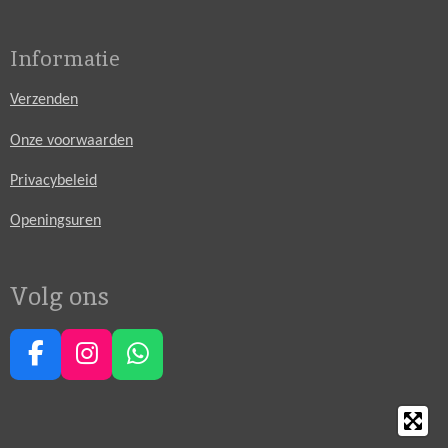
Informatie
Verzenden
Onze voorwaarden
Privacybeleid
Openingsuren
Volg ons
F
I
W
a
n
h
c
s
a
e
t
t