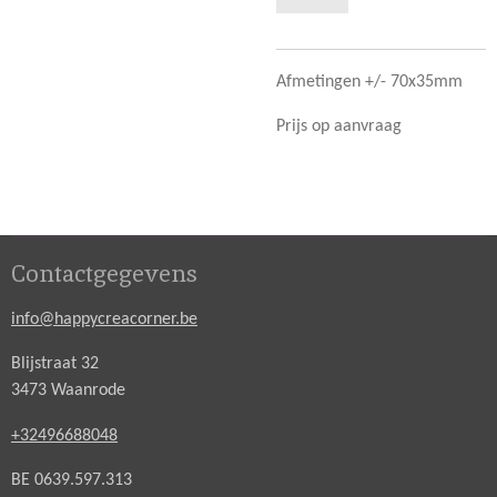
Afmetingen +/- 70x35mm
Prijs op aanvraag
Contactgegevens
info@happycreacorner.be
Blijstraat 32
3473 Waanrode
+32496688048
BE 0639.597.313