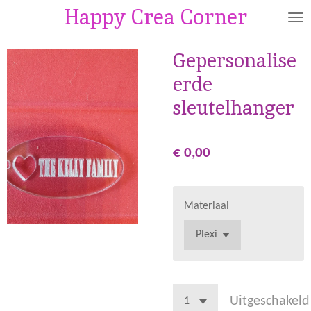
Happy Crea Corner
Ga
direct
naar
Gepersonalise
de
erde
hoofdinhoud
sleutelhanger
€ 0,00
Materiaal
Uitgeschakeld