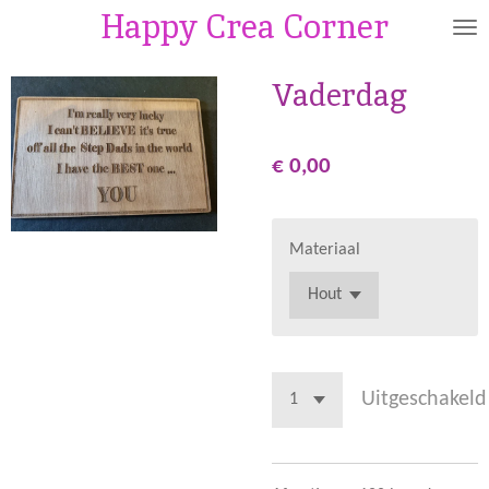
Happy Crea Corner
Ga
direct
naar
Vaderdag
de
hoofdinhoud
€ 0,00
Materiaal
Uitgeschakeld