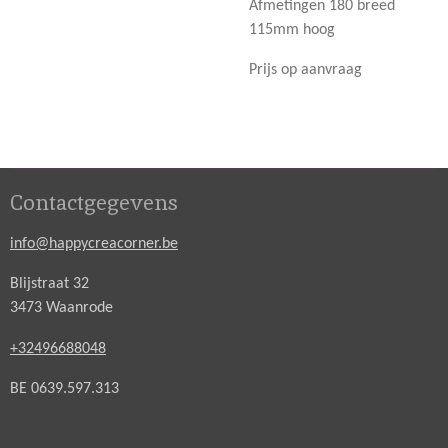
Afmetingen 180 breed
115mm hoog
Prijs op aanvraag
Contactgegevens
info@happycreacorner.be
Blijstraat 32
3473 Waanrode
+32496688048
BE 0639.597.313