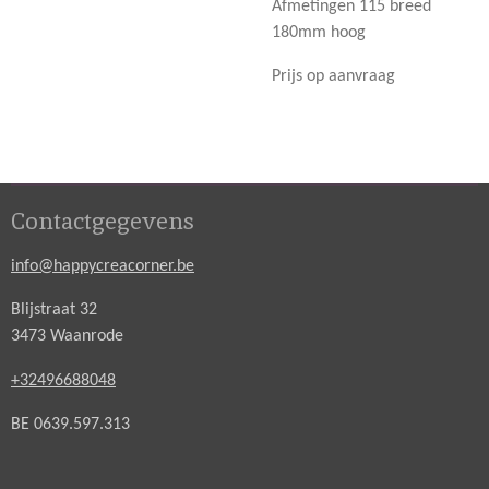
Afmetingen 115 breed
180mm hoog
Prijs op aanvraag
Contactgegevens
info@happycreacorner.be
Blijstraat 32
3473 Waanrode
+32496688048
BE 0639.597.313