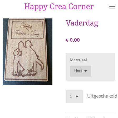
Happy Crea Corner
Ga
direct
naar
Vaderdag
de
hoofdinhoud
€ 0,00
Materiaal
Uitgeschakeld