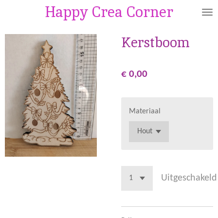
Happy Crea Corner
Ga
direct
naar
Kerstboom
de
hoofdinhoud
€ 0,00
Materiaal
Uitgeschakeld