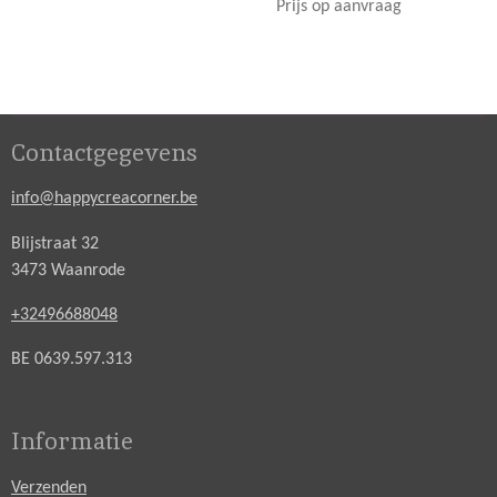
Prijs op aanvraag
Contactgegevens
info@happycreacorner.be
Blijstraat 32
3473 Waanrode
+32496688048
BE 0639.597.313
Informatie
Verzenden