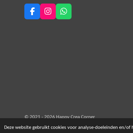
F
I
W
a
n
h
c
s
a
e
t
t
b
a
s
o
g
A
o
r
p
k
a
p
m
© 2021 - 2026 Happy Crea Corner
Deze website gebruikt cookies voor analyse-doeleinden en/of h