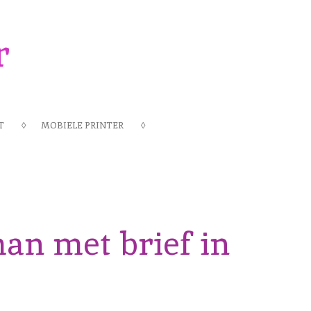
r
T
MOBIELE PRINTER
n met brief in