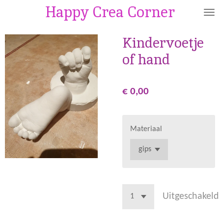
Happy Crea Corner
Ga
direct
naar
Kindervoetje
de
of hand
hoofdinhoud
€ 0,00
Materiaal
Uitgeschakeld