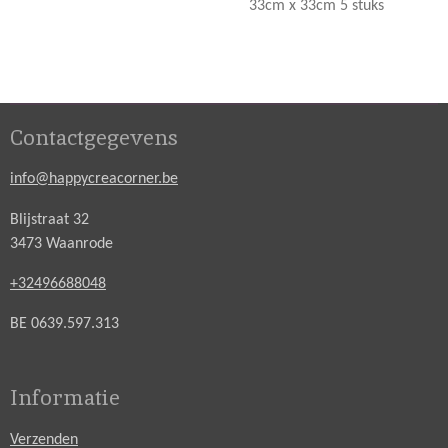
33cm x 33cm 5 stuks
Contactgegevens
info@happycreacorner.be
Blijstraat 32
3473 Waanrode
+32496688048
BE 0639.597.313
Informatie
Verzenden