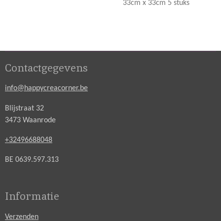
33cm x 33cm 5 stuks
Contactgegevens
info@happycreacorner.be
Blijstraat 32
3473 Waanrode
+32496688048
BE 0639.597.313
Informatie
Verzenden