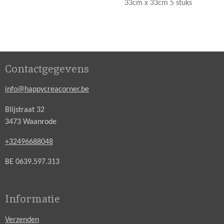
33cm x 33cm 5 stuks
Contactgegevens
info@happycreacorner.be
Blijstraat 32
3473 Waanrode
+32496688048
BE 0639.597.313
Informatie
Verzenden