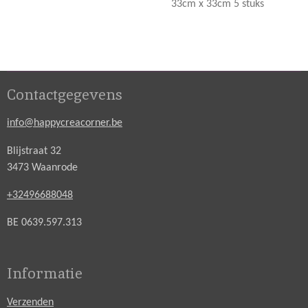
33cm x 33cm 5 stuks
Contactgegevens
info@happycreacorner.be
Blijstraat 32
3473 Waanrode
+32496688048
BE 0639.597.313
Informatie
Verzenden