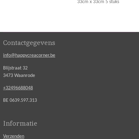
33cm x 33cm 5 stuks
Contactgegevens
info@happycreacorner.be
Blijstraat 32
3473 Waanrode
+32496688048
BE 0639.597.313
Informatie
Verzenden