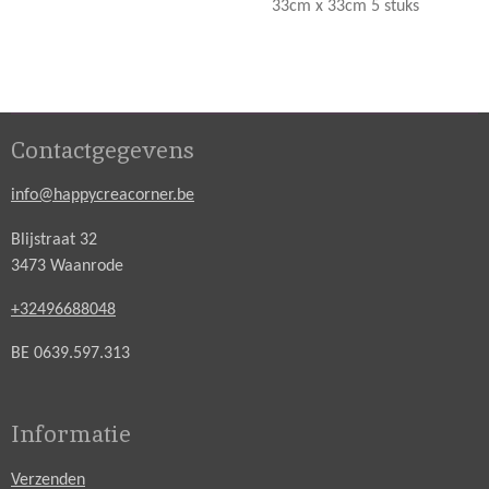
33cm x 33cm 5 stuks
Contactgegevens
info@happycreacorner.be
Blijstraat 32
3473 Waanrode
+32496688048
BE 0639.597.313
Informatie
Verzenden