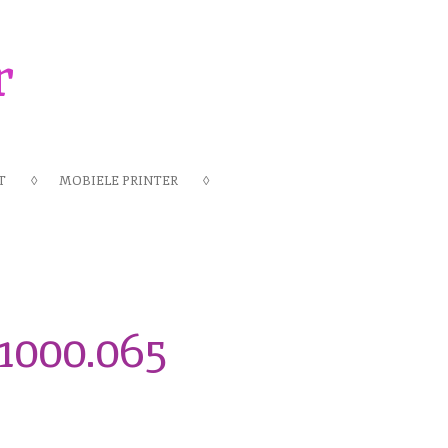
r
T
MOBIELE PRINTER
.1000.065