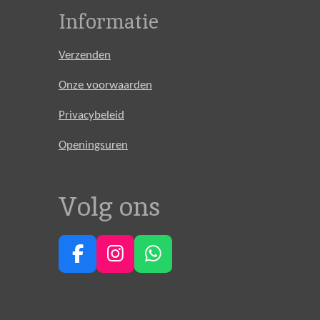
Informatie
Verzenden
Onze voorwaarden
Privacybeleid
Openingsuren
Volg ons
F
I
W
a
n
h
c
s
a
e
t
t