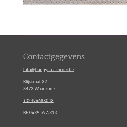
Contactgegevens
info@happycreacorner.be
Blijstraat 32
3473 Waanrode
+32496688048
BE 0639.597.313