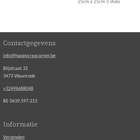
25cm x 25cm 3 stuks
Contactgegevens
info@happycreacorner.be
Blijstraat 32
3473 Waanrode
+32496688048
BE 0639.597.313
Informatie
Verzenden