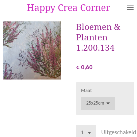
Happy Crea Corner
Ga
direct
naar
Bloemen &
de
Planten
hoofdinhoud
1.200.134
€ 0,60
Maat
Uitgeschakeld