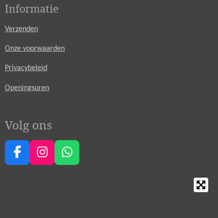
Informatie
Verzenden
Onze voorwaarden
Privacybeleid
Openingsuren
Volg ons
F
I
W
a
n
h
c
s
a
e
t
t
b
a
s
o
g
A