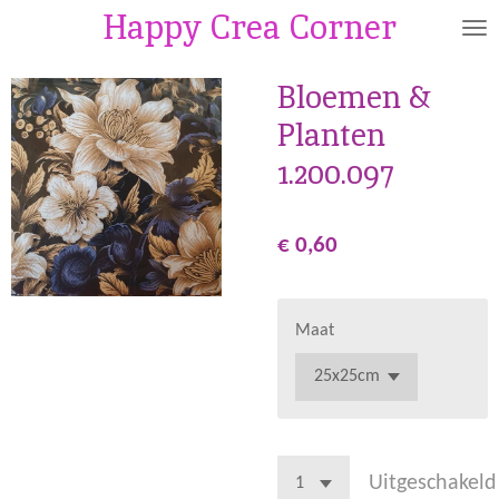
Happy Crea Corner
Ga
direct
naar
Bloemen &
de
Planten
hoofdinhoud
1.200.097
€ 0,60
Maat
Uitgeschakeld