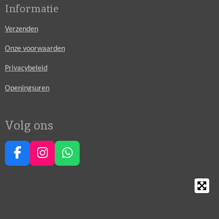
Informatie
Verzenden
Onze voorwaarden
Privacybeleid
Openingsuren
Volg ons
F
I
W
a
n
h
c
s
a
e
t
t
b
a
s
o
g
A