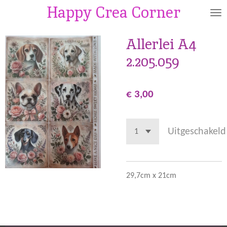
Happy Crea Corner
Ga
direct
naar
Allerlei A4
de
2.205.059
hoofdinhoud
€ 3,00
Uitgeschakeld
29,7cm x 21cm