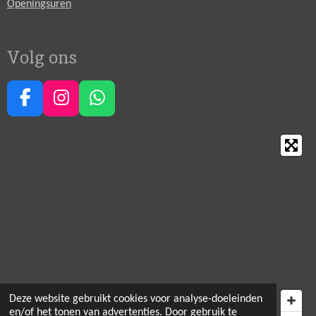
Openingsuren
Volg ons
F
I
W
a
n
h
c
s
a
e
t
t
b
a
s
o
g
A
o
r
p
k
a
p
m
Deze website gebruikt cookies voor analyse-doeleinden
en/of het tonen van advertenties. Door gebruik te