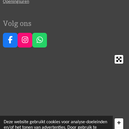
Openingsuren
Volg ons
F
I
W
a
n
h
c
s
a
e
t
t
b
a
s
o
g
A
o
r
p
k
a
p
m
Deze website gebruikt cookies voor analyse-doeleinden
en/of het tonen van advertenties. Door gebruik te