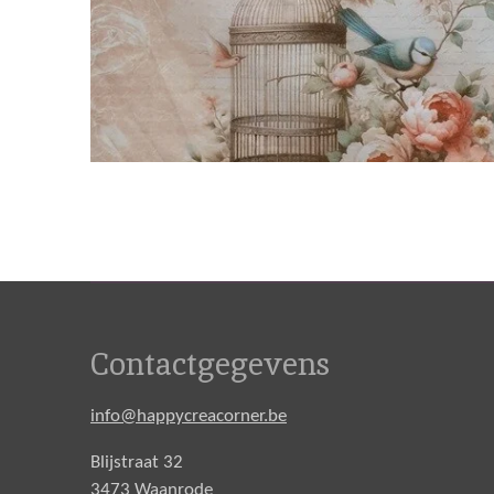
Contactgegevens
info@happycreacorner.be
Blijstraat 32
3473 Waanrode