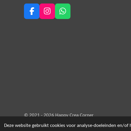
F
I
W
a
n
h
c
s
a
e
t
t
b
a
s
o
g
A
o
r
p
k
a
p
m
© 2021 - 2026 Happy Crea Corner
Deze website gebruikt cookies voor analyse-doeleinden en/of h