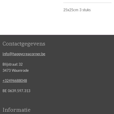
25x25cm 3 stuks
Contactgegevens
info@happycreacorner.be
Blijstraat 32
3473 Waanrode
+32496688048
BE 0639.597.313
Informatie