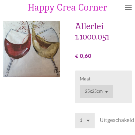
Happy Crea Corner
Ga
direct
naar
Allerlei
de
1.1000.051
hoofdinhoud
€ 0,60
Maat
Uitgeschakeld