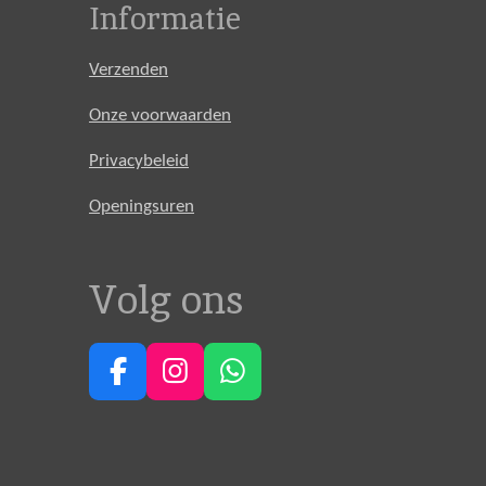
Informatie
Verzenden
Onze voorwaarden
Privacybeleid
Openingsuren
Volg ons
F
I
W
a
n
h
c
s
a
e
t
t