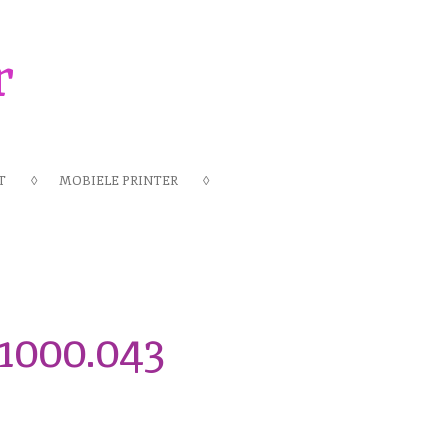
r
T
MOBIELE PRINTER
.1000.043