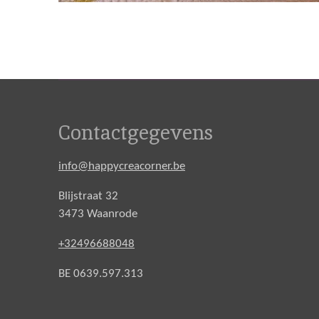
Contactgegevens
info@happycreacorner.be
Blijstraat 32
3473 Waanrode
+32496688048
BE 0639.597.313