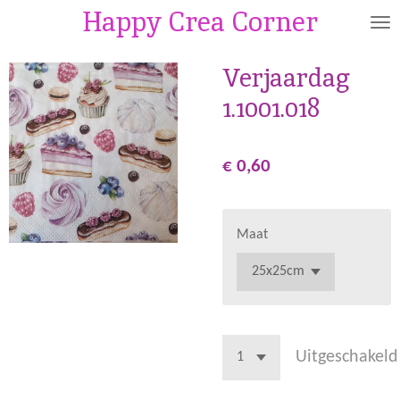
Happy Crea Corner
Ga
direct
naar
Verjaardag
de
1.1001.018
hoofdinhoud
€ 0,60
Maat
Uitgeschakeld