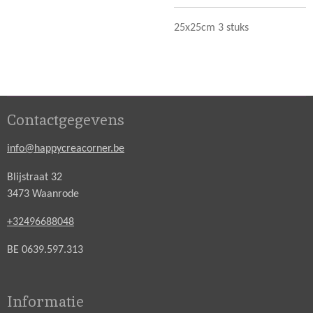
25x25cm 3 stuks
Contactgegevens
info@happycreacorner.be
Blijstraat 32
3473 Waanrode
+32496688048
BE 0639.597.313
Informatie