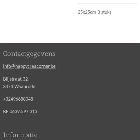
25x25cm 3 stuks
Contactgegevens
info@happycreacorner.be
Blijstraat 32
3473 Waanrode
+32496688048
BE 0639.597.313
Informatie