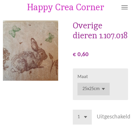
Happy Crea Corner
Ga
direct
naar
Overige
de
dieren 1.107.018
hoofdinhoud
€ 0,60
Maat
Uitgeschakeld