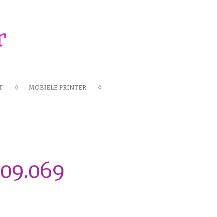
r
T
MOBIELE PRINTER
109.069