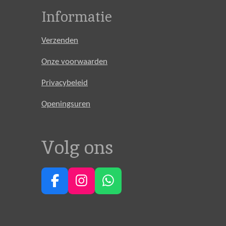
Informatie
Verzenden
Onze voorwaarden
Privacybeleid
Openingsuren
Volg ons
F
I
W
a
n
h
c
s
a
e
t
t