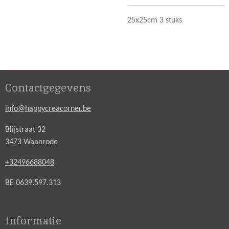
25x25cm 3 stuks
Contactgegevens
info@happycreacorner.be
Blijstraat 32
3473 Waanrode
+32496688048
BE 0639.597.313
Informatie