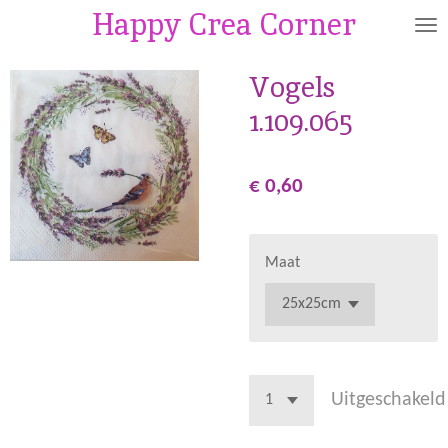
Happy Crea Corner
Ga
direct
naar
Vogels
de
1.109.065
hoofdinhoud
€ 0,60
Maat
Uitgeschakeld