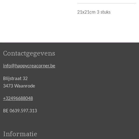
21x21cm 3 stuks
Contactgegevens
info@happycreacorner.be
Blijstraat 32
3473 Waanrode
+32496688048
BE 0639.597.313
Informatie