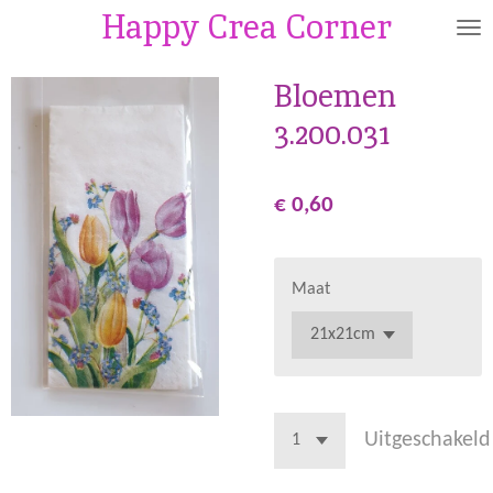
Happy Crea Corner
Ga
direct
naar
Bloemen
de
3.200.031
hoofdinhoud
€ 0,60
Maat
Uitgeschakeld