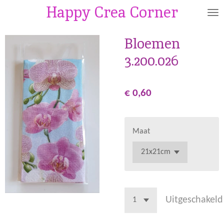
Happy Crea Corner
Ga
direct
naar
Bloemen
de
3.200.026
hoofdinhoud
€ 0,60
Maat
Uitgeschakeld