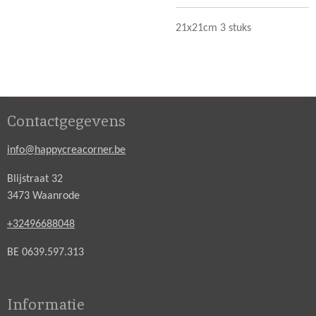
21x21cm 3 stuks
Contactgegevens
info@happycreacorner.be
Blijstraat 32
3473 Waanrode
+32496688048
BE 0639.597.313
Informatie