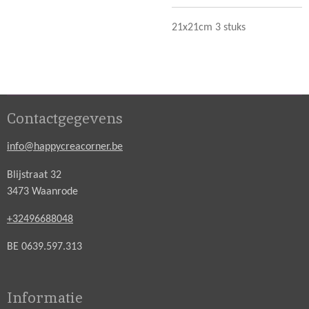
21x21cm 3 stuks
Contactgegevens
info@happycreacorner.be
Blijstraat 32
3473 Waanrode
+32496688048
BE 0639.597.313
Informatie