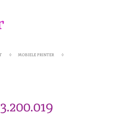
r
T
MOBIELE PRINTER
.200.019