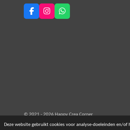
F
I
W
a
n
h
c
s
a
e
t
t
b
a
s
o
g
A
o
r
p
k
a
p
m
© 2021 - 2026 Happy Crea Corner
Deze website gebruikt cookies voor analyse-doeleinden en/of h