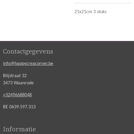
21x21cm 3 stuks
Contactgegevens
info@happycreacorner.be
Blijstraat 32
3473 Waanrode
+32496688048
BE 0639.597.313
Informatie