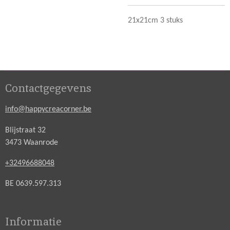
21x21cm 3 stuks
Contactgegevens
info@happycreacorner.be
Blijstraat 32
3473 Waanrode
+32496688048
BE 0639.597.313
Informatie