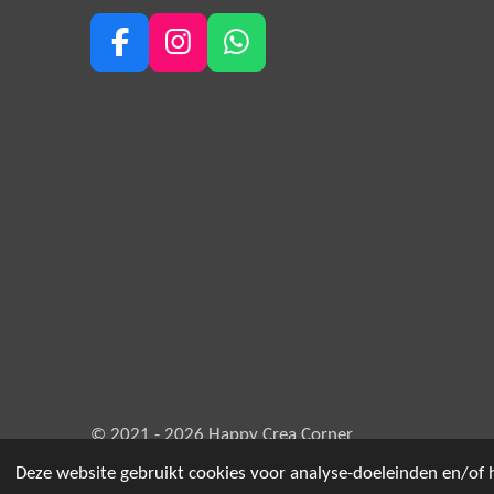
F
I
W
a
n
h
c
s
a
e
t
t
b
a
s
o
g
A
o
r
p
k
a
p
m
© 2021 - 2026 Happy Crea Corner
Deze website gebruikt cookies voor analyse-doeleinden en/of h