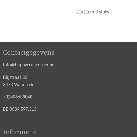
21x21cm 3 stuks
Contactgegevens
info@happycreacorner.be
Blijstraat 32
3473 Waanrode
+32496688048
BE 0639.597.313
Informatie